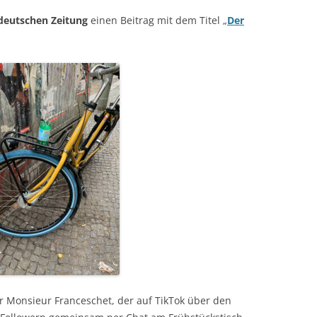
deutschen Zeitung
einen Beitrag mit dem Titel „
Der
.
 Monsieur Franceschet, der auf TikTok über den