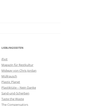
LIEBLINGSSEITEN
ifixit
Magazin für Restkultur
Midway von Chris Jordan
Müllrausch
Plastic Planet
Plastiktüte – Nein Danke
Sand-und-Scherben
Taste the Waste
The Compensators