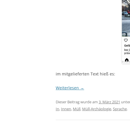
im mitgelieferten Text hieß es:
Weiterlesen
→
Dieser Beitrag wurde am
3. März 2021
unte
In
,
Innen
,
Müll
,
Müll-Archäologie
,
Sprache
.