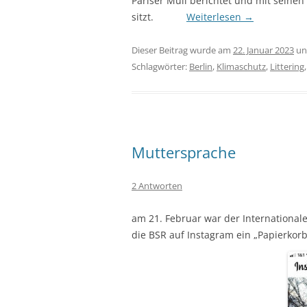
Pariser Müll berichtet und mit seine
sitzt.
Weiterlesen
→
Dieser Beitrag wurde am
22. Januar 2023
un
Schlagwörter:
Berlin
,
Klimaschutz
,
Littering
Muttersprache
2 Antworten
am 21. Februar war der International
die BSR auf Instagram ein „Papierkorb