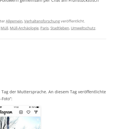
n Followern gemeinsam per Chat am Frühstückstisch
ter
Allgemein
,
Verhaltensforschung
veröffentlicht.
,
Müll
,
Müll-Archäologie
,
Paris
,
Stadtleben
,
Umweltschutz
.
e Tag der Muttersprache. An diesem Tag veröffentlichte
-Foto“: