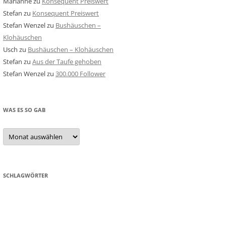
Marianne
zu
Konsequent Preiswert
Stefan
zu
Konsequent Preiswert
Stefan Wenzel
zu
Bushäuschen –
Klohäuschen
Usch
zu
Bushäuschen – Klohäuschen
Stefan
zu
Aus der Taufe gehoben
Stefan Wenzel
zu
300.000 Follower
WAS ES SO GAB
Was
es
so
gab
SCHLAGWÖRTER