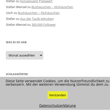
Stefan
zu
Konsequent Preiswert
Stefan Wenzel
zu
Bushäuschen – Klohäuschen
Usch
zu
Bushäuschen – Klohäuschen
Stefan
zu
Aus der Taufe gehoben
Stefan Wenzel
zu
300.000 Follower
WAS ES SO GAB
Was
es
so
gab
SCHLAGWÖRTER
Diese Seite verwendet Cookies, um die Nutzerfreundlichkeit zu
verbessern. Mit der weiteren Verwendung stimmst du dem zu.
Verstanden
Datenschutzerklärung