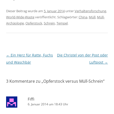
Dieser Beitrag wurde am
5. Januar 2014
unter
Verhaltensforschung
,
World-Wide-Waste
veröffentlicht. Schlagwörter:
China
,
Müll
,
Müll-
Archäologie
,
Opferstock
,
Schrein
,
Tempel
.
Beitragsnavigation
←
Ein Herz für Ratte, Fuchs
Die Christel von der Post oder
und Waschbär
Luftpost
→
3 Kommentare zu „
Opferstock versus Müll-Schrein
“
Fiffi
6. Januar 2014 um 18:43 Uhr