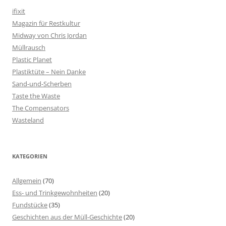
ifixit
Magazin für Restkultur
Midway von Chris Jordan
Müllrausch
Plastic Planet
Plastiktüte – Nein Danke
Sand-und-Scherben
Taste the Waste
The Compensators
Wasteland
KATEGORIEN
Allgemein
(70)
Ess- und Trinkgewohnheiten
(20)
Fundstücke
(35)
Geschichten aus der Müll-Geschichte
(20)