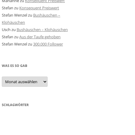
Marianne
zu
Konsequent Preiswert
Stefan
zu
Konsequent Preiswert
Stefan Wenzel
zu
Bushäuschen –
Klohäuschen
Usch
zu
Bushäuschen – Klohäuschen
Stefan
zu
Aus der Taufe gehoben
Stefan Wenzel
zu
300.000 Follower
WAS ES SO GAB
Was
es
so
gab
SCHLAGWÖRTER