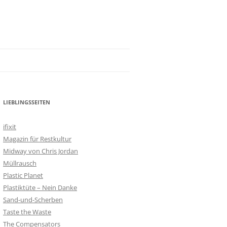
LIEBLINGSSEITEN
ifixit
Magazin für Restkultur
Midway von Chris Jordan
Müllrausch
Plastic Planet
Plastiktüte – Nein Danke
Sand-und-Scherben
Taste the Waste
The Compensators