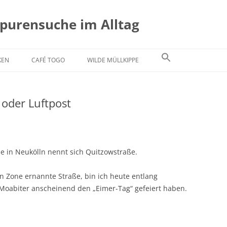
Spurensuche im Alltag
KEN
CAFÉ TOGO
WILDE MÜLLKIPPE
 oder Luftpost
e in Neukölln nennt sich Quitzowstraße.
n Zone ernannte Straße, bin ich heute entlang
e Moabiter anscheinend den „Eimer-Tag“ gefeiert haben.