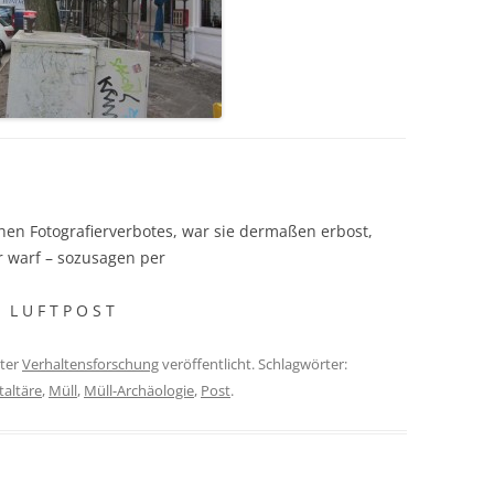
en Fotografierverbotes, war sie dermaßen erbost,
r warf – sozusagen per
L U F T P O S T
ter
Verhaltensforschung
veröffentlicht. Schlagwörter:
altäre
,
Müll
,
Müll-Archäologie
,
Post
.