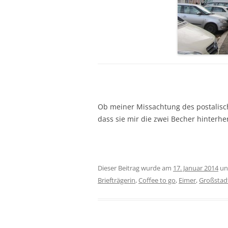
Ob meiner Missachtung des postalisch
dass sie mir die zwei Becher hinterhe
Dieser Beitrag wurde am
17. Januar 2014
un
Briefträgerin
,
Coffee to go
,
Eimer
,
Großstadt