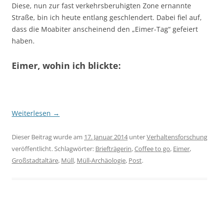
Diese, nun zur fast verkehrsberuhigten Zone ernannte
Straße, bin ich heute entlang geschlendert. Dabei fiel auf,
dass die Moabiter anscheinend den „Eimer-Tag“ gefeiert
haben.
Eimer, wohin ich blickte:
Weiterlesen
→
Dieser Beitrag wurde am
17. Januar 2014
unter
Verhaltensforschung
veröffentlicht. Schlagwörter:
Briefträgerin
,
Coffee to go
,
Eimer
,
Großstadtaltäre
,
Müll
,
Müll-Archäologie
,
Post
.