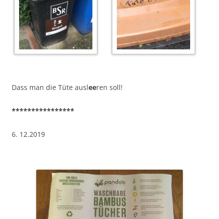
Dass man die Tüte ausl
ee
ren soll!
****************
6. 12.2019