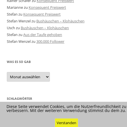
Rainer Schäfer
zu
Konsequent Preiswert
Marianne
zu
Konsequent Preiswert
Stefan
zu
Konsequent Preiswert
Stefan Wenzel
zu
Bushäuschen – Klohäuschen
Usch
zu
Bushäuschen – Klohäuschen
Stefan
zu
Aus der Taufe gehoben
Stefan Wenzel
zu
300.000 Follower
WAS ES SO GAB
Was
es
so
gab
SCHLAGWÖRTER
Diese Seite verwendet Cookies, um die Nutzerfreundlichkeit zu
verbessern. Mit der weiteren Verwendung stimmst du dem zu.
Verstanden