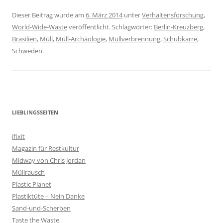
Dieser Beitrag wurde am
6. März 2014
unter
Verhaltensforschung
,
World-Wide-Waste
veröffentlicht. Schlagwörter:
Berlin-Kreuzberg
,
Brasilien
,
Müll
,
Müll-Archäologie
,
Müllverbrennung
,
Schubkarre
,
Schweden
.
LIEBLINGSSEITEN
ifixit
Magazin für Restkultur
Midway von Chris Jordan
Müllrausch
Plastic Planet
Plastiktüte – Nein Danke
Sand-und-Scherben
Taste the Waste