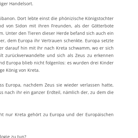
tiger Handelsort.
Libanon. Dort lebte einst die phönizische Königstochter
d von Sidon mit ihren Freunden, als der Götterbote
. Unter den Tieren dieser Herde befand sich auch ein
ier, dem Europa ihr Vertrauen schenkte. Europa setzte
der darauf hin mit ihr nach Kreta schwamm, wo er sich
talt zurückverwandelte und sich als Zeus zu erkennen
d Europa blieb nicht folgenlos: es wurden drei Kinder
ge König von Kreta.
ss Europa, nachdem Zeus sie wieder verlassen hatte,
s nach ihr ein ganzer Erdteil, nämlich der, zu dem die
ht nur Kreta gehört zu Europa und der Europäischen
logie zu tun?