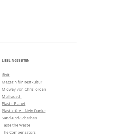
LIEBLINGSSEITEN
ifixit
Magazin für Restkultur
Midway von Chris Jordan
Müllrausch
Plastic Planet
Plastiktüte – Nein Danke
Sand-und-Scherben
Taste the Waste
The Compensators