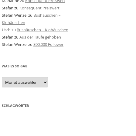
Marianne
zu
Konsequent Preiswert
Stefan
zu
Konsequent Preiswert
Stefan Wenzel
zu
Bushäuschen –
Klohäuschen
Usch
zu
Bushäuschen – Klohäuschen
Stefan
zu
Aus der Taufe gehoben
Stefan Wenzel
zu
300.000 Follower
WAS ES SO GAB
Was
es
so
gab
SCHLAGWÖRTER