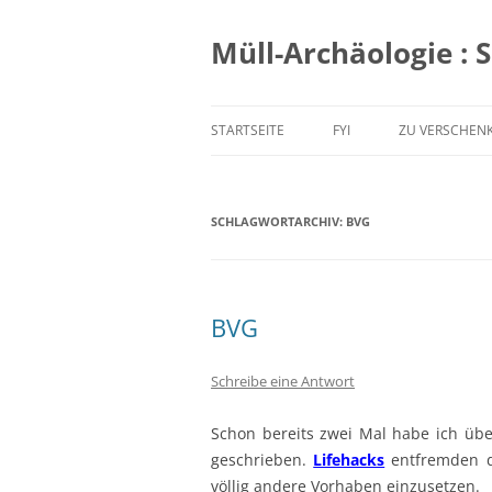
Zum
Inhalt
springen
Müll-Archäologie : 
STARTSEITE
FYI
ZU VERSCHEN
SCHLAGWORTARCHIV:
BVG
BVG
Schreibe eine Antwort
Schon bereits zwei Mal habe ich ü
geschrieben.
Lifehacks
entfremden d
völlig andere Vorhaben einzusetzen.