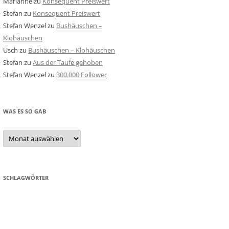
Marianne
zu
Konsequent Preiswert
Stefan
zu
Konsequent Preiswert
Stefan Wenzel
zu
Bushäuschen –
Klohäuschen
Usch
zu
Bushäuschen – Klohäuschen
Stefan
zu
Aus der Taufe gehoben
Stefan Wenzel
zu
300.000 Follower
WAS ES SO GAB
Was
es
so
gab
SCHLAGWÖRTER