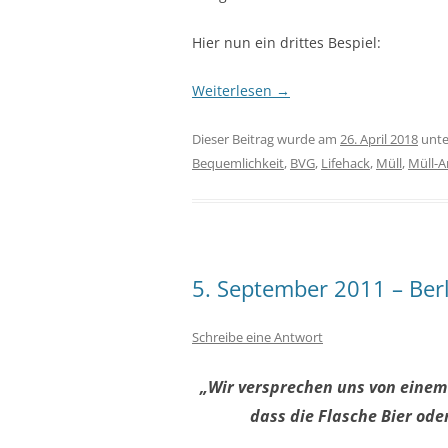
Hier nun ein drittes Bespiel:
Weiterlesen
→
Dieser Beitrag wurde am
26. April 2018
unt
Bequemlichkeit
,
BVG
,
Lifehack
,
Müll
,
Müll-A
5. September 2011 – Berli
Schreibe eine Antwort
„Wir versprechen uns von einem
dass die Flasche Bier oder