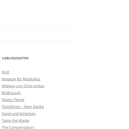
LIEBLINGSSEITEN
ifixit
Magazin für Restkultur
Midway von Chris Jordan
Müllrausch
Plastic Planet
Plastiktüte – Nein Danke
Sand-und-Scherben
Taste the Waste
The Compensators