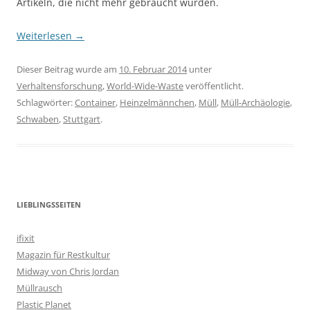
Artikeln, die nicht mehr gebraucht wurden.
Weiterlesen
→
Dieser Beitrag wurde am
10. Februar 2014
unter
Verhaltensforschung
,
World-Wide-Waste
veröffentlicht.
Schlagwörter:
Container
,
Heinzelmännchen
,
Müll
,
Müll-Archäologie
,
Schwaben
,
Stuttgart
.
LIEBLINGSSEITEN
ifixit
Magazin für Restkultur
Midway von Chris Jordan
Müllrausch
Plastic Planet