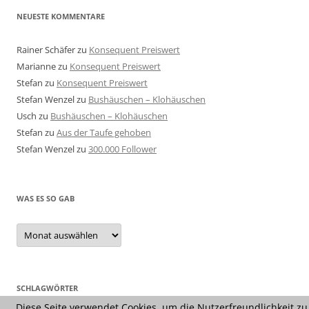
NEUESTE KOMMENTARE
Rainer Schäfer
zu
Konsequent Preiswert
Marianne
zu
Konsequent Preiswert
Stefan
zu
Konsequent Preiswert
Stefan Wenzel
zu
Bushäuschen – Klohäuschen
Usch
zu
Bushäuschen – Klohäuschen
Stefan
zu
Aus der Taufe gehoben
Stefan Wenzel
zu
300.000 Follower
WAS ES SO GAB
Was
es
so
gab
SCHLAGWÖRTER
Diese Seite verwendet Cookies, um die Nutzerfreundlichkeit zu