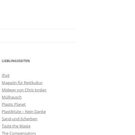
LIEBLINGSSEITEN
ifixit
Magazin für Restkultur
Midway von Chris Jordan
Müllrausch
Plastic Planet
Plastiktüte – Nein Danke
Sand-und-Scherben
Taste the Waste
The Compensators