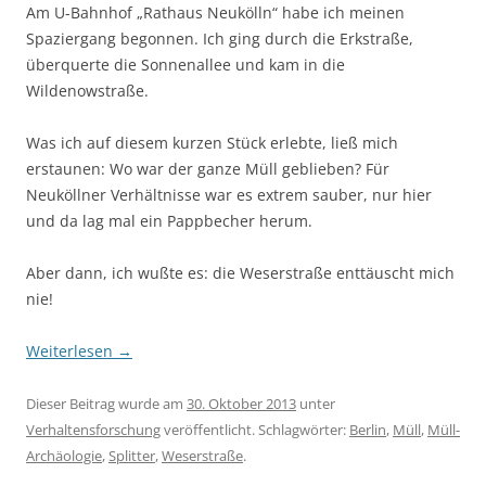
Am U-Bahnhof „Rathaus Neukölln“ habe ich meinen
Spaziergang begonnen. Ich ging durch die Erkstraße,
überquerte die Sonnenallee und kam in die
Wildenowstraße.
Was ich auf diesem kurzen Stück erlebte, ließ mich
erstaunen: Wo war der ganze Müll geblieben? Für
Neuköllner Verhältnisse war es extrem sauber, nur hier
und da lag mal ein Pappbecher herum.
Aber dann, ich wußte es: die Weserstraße enttäuscht mich
nie!
Weiterlesen
→
Dieser Beitrag wurde am
30. Oktober 2013
unter
Verhaltensforschung
veröffentlicht. Schlagwörter:
Berlin
,
Müll
,
Müll-
Archäologie
,
Splitter
,
Weserstraße
.