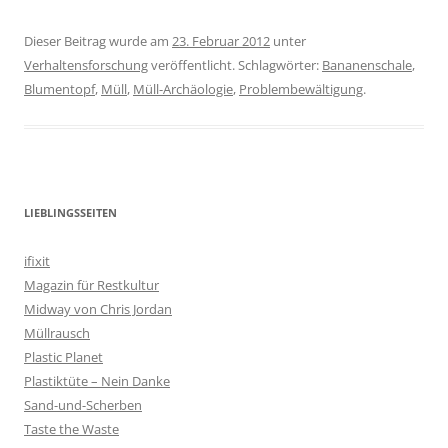
Dieser Beitrag wurde am
23. Februar 2012
unter
Verhaltensforschung
veröffentlicht. Schlagwörter:
Bananenschale
,
Blumentopf
,
Müll
,
Müll-Archäologie
,
Problembewältigung
.
LIEBLINGSSEITEN
ifixit
Magazin für Restkultur
Midway von Chris Jordan
Müllrausch
Plastic Planet
Plastiktüte – Nein Danke
Sand-und-Scherben
Taste the Waste