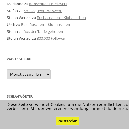
Marianne
zu
Konsequent Preiswert
Stefan
zu
Konsequent Preiswert
Stefan Wenzel
zu
Bushäuschen – Klohäuschen
Usch
zu
Bushäuschen – Klohäuschen
Stefan
zu
Aus der Taufe gehoben
Stefan Wenzel
zu
300.000 Follower
WAS ES SO GAB
Was
es
so
gab
SCHLAGWÖRTER
Diese Seite verwendet Cookies, um die Nutzerfreundlichkeit zu
verbessern. Mit der weiteren Verwendung stimmst du dem zu.
Verstanden