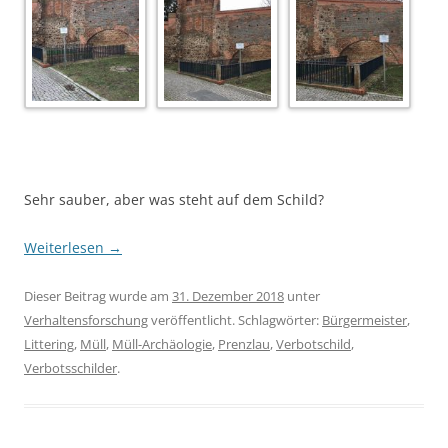
Sehr sauber, aber was steht auf dem Schild?
Weiterlesen
→
Dieser Beitrag wurde am
31. Dezember 2018
unter
Verhaltensforschung
veröffentlicht. Schlagwörter:
Bürgermeister
,
Littering
,
Müll
,
Müll-Archäologie
,
Prenzlau
,
Verbotschild
,
Verbotsschilder
.