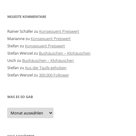
NEUESTE KOMMENTARE
Rainer Schäfer
zu
Konsequent Preiswert
Marianne
zu
Konsequent Preiswert
Stefan
zu
Konsequent Preiswert
Stefan Wenzel
zu
Bushäuschen – Klohäuschen
Usch
zu
Bushäuschen – Klohäuschen
Stefan
zu
Aus der Taufe gehoben
Stefan Wenzel
zu
300.000 Follower
WAS ES SO GAB
Was
es
so
gab