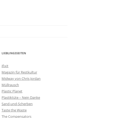
LIEBLINGSSEITEN
ifixit
Magazin für Restkultur
Midway von Chris Jordan
Müllrausch
Plastic Planet
Plastiktüte – Nein Danke
Sand-und-Scherben
Taste the Waste
The Compensators