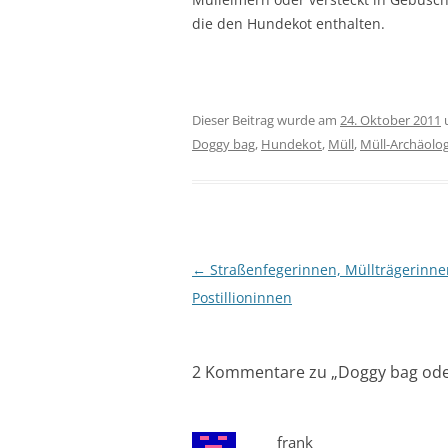
die den Hundekot enthalten.
Dieser Beitrag wurde am
24. Oktober 2011
Doggy bag
,
Hundekot
,
Müll
,
Müll-Archäolog
Beitragsnavigation
←
Straßenfegerinnen, Müllträgerinn
Postillioninnen
2 Kommentare zu „
Doggy bag oder
frank