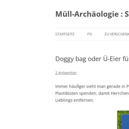
Zum
Inhalt
springen
Müll-Archäologie : 
STARTSEITE
FYI
ZU VERSCHEN
Doggy bag oder Ü-Eier fü
2 Antworten
Immer häufiger sieht man gerade in Pa
Plastiktüten spenden, damit Herrchen
Lieblings entfernen.