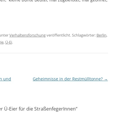
unter
Verhaltensforschung
veröffentlicht. Schlagwörter:
Berlin
,
ie
,
Ü-Ei
.
en und
Geheimnisse in der Restmülltonne?
→
 Ü-Eier für die StraßenfegerInnen
“