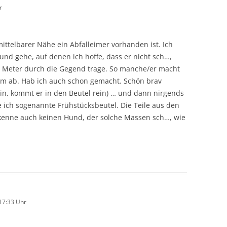
r
ittelbarer Nähe ein Abfalleimer vorhanden ist. Ich
nd gehe, auf denen ich hoffe, dass er nicht sch…,
0 Meter durch die Gegend trage. So manche/er macht
0m ab. Hab ich auch schon gemacht. Schön brav
lein, kommt er in den Beutel rein) … und dann nirgends
e ich sogenannte Frühstücksbeutel. Die Teile aus den
 kenne auch keinen Hund, der solche Massen sch…, wie
17:33 Uhr