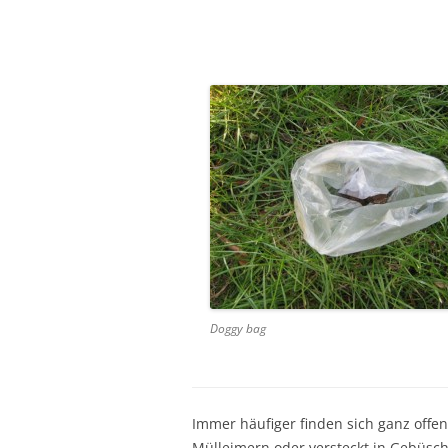
Doggy bag
Immer häufiger finden sich ganz offe
Mülleimern oder versteckt in Gebüsch