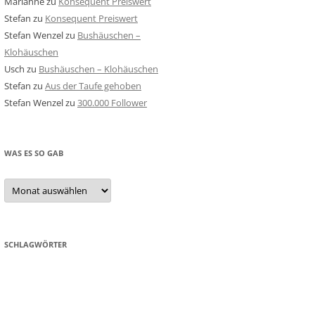
Marianne
zu
Konsequent Preiswert
Stefan
zu
Konsequent Preiswert
Stefan Wenzel
zu
Bushäuschen –
Klohäuschen
Usch
zu
Bushäuschen – Klohäuschen
Stefan
zu
Aus der Taufe gehoben
Stefan Wenzel
zu
300.000 Follower
WAS ES SO GAB
Was
es
so
gab
SCHLAGWÖRTER