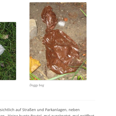
Doggy bag
nsichtlich auf Straßen und Parkanlagen, neben
en, kleine bunte Beutel, mal zugeknotet, mal geöffnet,