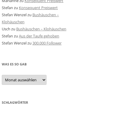
Marianne
zu
Konsequent Preiswert
Stefan
zu
Konsequent Preiswert
Stefan Wenzel
zu
Bushäuschen –
Klohäuschen
Usch
zu
Bushäuschen – Klohäuschen
Stefan
zu
Aus der Taufe gehoben
Stefan Wenzel
zu
300.000 Follower
WAS ES SO GAB
Was
es
so
gab
SCHLAGWÖRTER