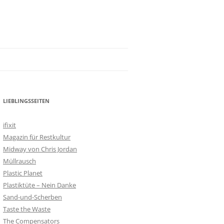
LIEBLINGSSEITEN
ifixit
Magazin für Restkultur
Midway von Chris Jordan
Müllrausch
Plastic Planet
Plastiktüte – Nein Danke
Sand-und-Scherben
Taste the Waste
The Compensators