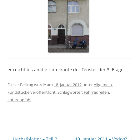
er reicht bis an die Unterkante der Fenster der 3. Etage.
Dieser Beitrag wurde am
18. Januar 2012
unter
Allgemein
,
Fundstücke
veröffentlicht. Schlagwörter:
Fahrradreifen
,
Laterenpfahl
.
Beitragsnavigation
←
Herbstblätter – Teil 2
19. Januar 2011 – Vodoo?
→