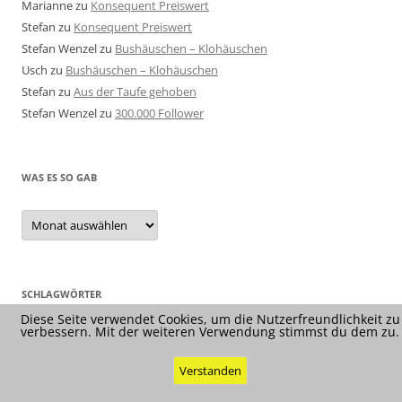
Marianne
zu
Konsequent Preiswert
Stefan
zu
Konsequent Preiswert
Stefan Wenzel
zu
Bushäuschen – Klohäuschen
Usch
zu
Bushäuschen – Klohäuschen
Stefan
zu
Aus der Taufe gehoben
Stefan Wenzel
zu
300.000 Follower
WAS ES SO GAB
Was
es
so
gab
SCHLAGWÖRTER
Diese Seite verwendet Cookies, um die Nutzerfreundlichkeit zu
verbessern. Mit der weiteren Verwendung stimmst du dem zu.
Verstanden