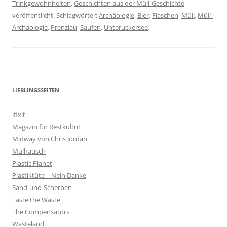
Trinkgewohnheiten
,
Geschichten aus der Müll-Geschichte
veröffentlicht. Schlagwörter:
Archäologie
,
Bier
,
Flaschen
,
Müll
,
Müll-
Archäologie
,
Prenzlau
,
Saufen
,
Unteruckersee
.
LIEBLINGSSEITEN
ifixit
Magazin für Restkultur
Midway von Chris Jordan
Müllrausch
Plastic Planet
Plastiktüte – Nein Danke
Sand-und-Scherben
Taste the Waste
The Compensators
Wasteland