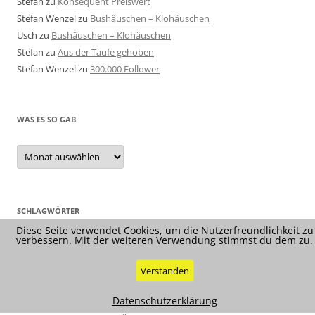
Stefan
zu
Konsequent Preiswert
Stefan Wenzel
zu
Bushäuschen – Klohäuschen
Usch
zu
Bushäuschen – Klohäuschen
Stefan
zu
Aus der Taufe gehoben
Stefan Wenzel
zu
300.000 Follower
WAS ES SO GAB
Was
es
so
gab
SCHLAGWÖRTER
Diese Seite verwendet Cookies, um die Nutzerfreundlichkeit zu
verbessern. Mit der weiteren Verwendung stimmst du dem zu.
Verstanden
Datenschutzerklärung