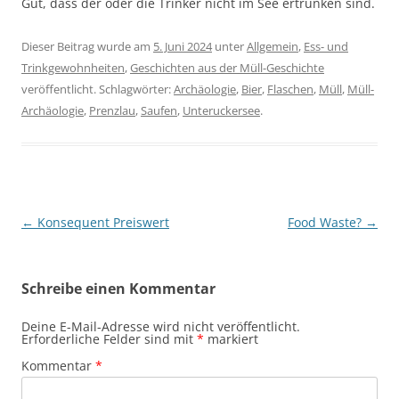
Gut, dass der oder die Trinker nicht im See ertrunken sind.
Dieser Beitrag wurde am
5. Juni 2024
unter
Allgemein
,
Ess- und
Trinkgewohnheiten
,
Geschichten aus der Müll-Geschichte
veröffentlicht. Schlagwörter:
Archäologie
,
Bier
,
Flaschen
,
Müll
,
Müll-
Archäologie
,
Prenzlau
,
Saufen
,
Unteruckersee
.
Beitragsnavigation
←
Konsequent Preiswert
Food Waste?
→
Schreibe einen Kommentar
Deine E-Mail-Adresse wird nicht veröffentlicht.
Erforderliche Felder sind mit
*
markiert
Kommentar
*