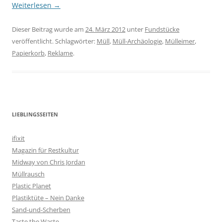
Weiterlesen
→
Dieser Beitrag wurde am
24. März 2012
unter
Fundstücke
veröffentlicht. Schlagwörter:
Müll
,
Müll-Archäologie
,
Mülleimer
,
Papierkorb
,
Reklame
.
LIEBLINGSSEITEN
ifixit
Magazin für Restkultur
Midway von Chris Jordan
Müllrausch
Plastic Planet
Plastiktüte – Nein Danke
Sand-und-Scherben
Taste the Waste