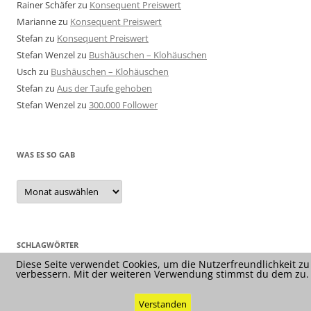
Rainer Schäfer
zu
Konsequent Preiswert
Marianne
zu
Konsequent Preiswert
Stefan
zu
Konsequent Preiswert
Stefan Wenzel
zu
Bushäuschen – Klohäuschen
Usch
zu
Bushäuschen – Klohäuschen
Stefan
zu
Aus der Taufe gehoben
Stefan Wenzel
zu
300.000 Follower
WAS ES SO GAB
Was
es
so
gab
SCHLAGWÖRTER
Diese Seite verwendet Cookies, um die Nutzerfreundlichkeit zu
verbessern. Mit der weiteren Verwendung stimmst du dem zu.
Verstanden