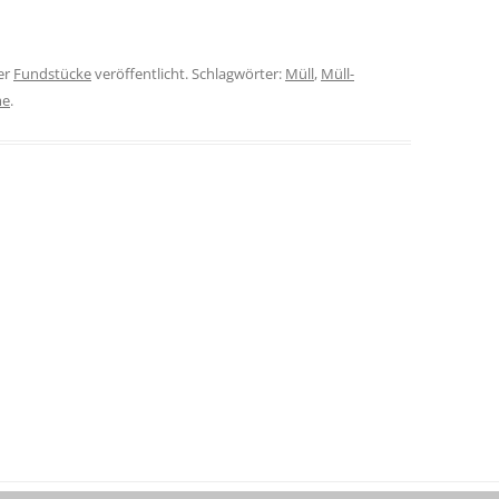
er
Fundstücke
veröffentlicht. Schlagwörter:
Müll
,
Müll-
me
.