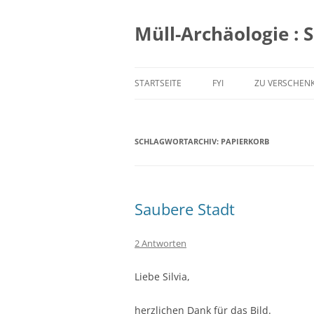
Zum
Inhalt
springen
Müll-Archäologie : 
STARTSEITE
FYI
ZU VERSCHEN
SCHLAGWORTARCHIV:
PAPIERKORB
Saubere Stadt
2 Antworten
Liebe Silvia,
herzlichen Dank für das Bild.