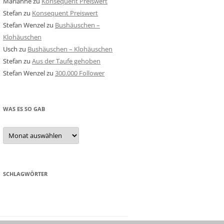
Marianne
zu
Konsequent Preiswert
Stefan
zu
Konsequent Preiswert
Stefan Wenzel
zu
Bushäuschen –
Klohäuschen
Usch
zu
Bushäuschen – Klohäuschen
Stefan
zu
Aus der Taufe gehoben
Stefan Wenzel
zu
300.000 Follower
WAS ES SO GAB
Was
es
so
gab
SCHLAGWÖRTER