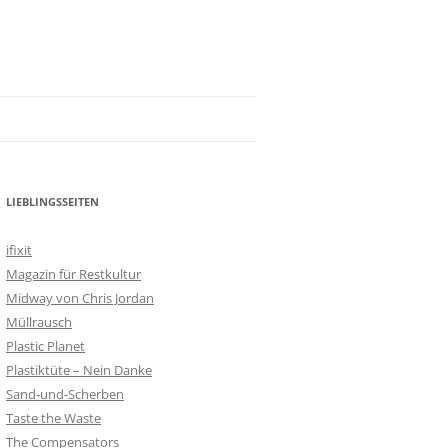
LIEBLINGSSEITEN
ifixit
Magazin für Restkultur
Midway von Chris Jordan
Müllrausch
Plastic Planet
Plastiktüte – Nein Danke
Sand-und-Scherben
Taste the Waste
The Compensators