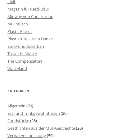
ifixit
Magazin für Restkultur
Midway von Chris Jordan
Müllrausch
Plastic Planet
Plastiktüte – Nein Danke
Sand-und-Scherben
Taste the Waste
The Compensators
Wasteland
KATEGORIEN
Allgemein
(70)
Ess- und Trinkgewohnheiten
(20)
Fundstücke
(35)
Geschichten aus der Müll-Geschichte
(20)
Verhaltensforschung
(50)