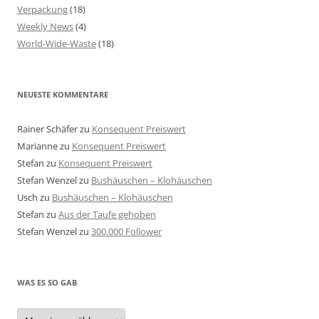
Verpackung
(18)
Weekly News
(4)
World-Wide-Waste
(18)
NEUESTE KOMMENTARE
Rainer Schäfer
zu
Konsequent Preiswert
Marianne
zu
Konsequent Preiswert
Stefan
zu
Konsequent Preiswert
Stefan Wenzel
zu
Bushäuschen – Klohäuschen
Usch
zu
Bushäuschen – Klohäuschen
Stefan
zu
Aus der Taufe gehoben
Stefan Wenzel
zu
300.000 Follower
WAS ES SO GAB
Was