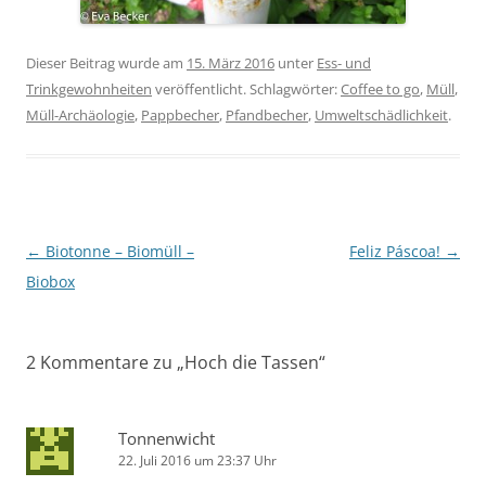
Dieser Beitrag wurde am
15. März 2016
unter
Ess- und
Trinkgewohnheiten
veröffentlicht. Schlagwörter:
Coffee to go
,
Müll
,
Müll-Archäologie
,
Pappbecher
,
Pfandbecher
,
Umweltschädlichkeit
.
Beitragsnavigation
←
Biotonne – Biomüll –
Feliz Páscoa!
→
Biobox
2 Kommentare zu „
Hoch die Tassen
“
Tonnenwicht
22. Juli 2016 um 23:37 Uhr