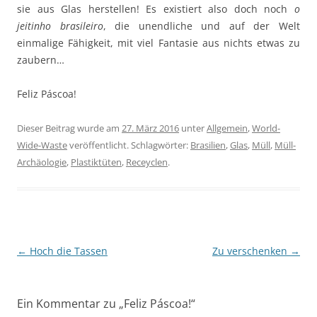
sie aus Glas herstellen! Es existiert also doch noch
o
jeitinho brasileiro
, die unendliche und auf der Welt
einmalige Fähigkeit, mit viel Fantasie aus nichts etwas zu
zaubern…
Feliz Páscoa!
Dieser Beitrag wurde am
27. März 2016
unter
Allgemein
,
World-
Wide-Waste
veröffentlicht. Schlagwörter:
Brasilien
,
Glas
,
Müll
,
Müll-
Archäologie
,
Plastiktüten
,
Receyclen
.
Beitragsnavigation
←
Hoch die Tassen
Zu verschenken
→
Ein Kommentar zu „
Feliz Páscoa!
“