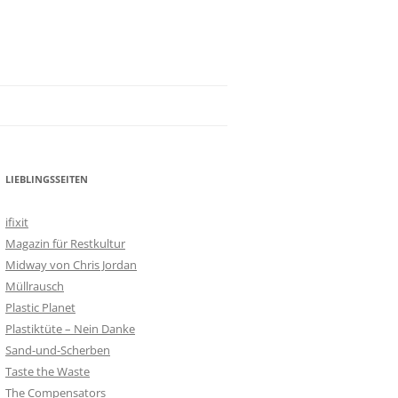
LIEBLINGSSEITEN
ifixit
Magazin für Restkultur
Midway von Chris Jordan
Müllrausch
Plastic Planet
Plastiktüte – Nein Danke
Sand-und-Scherben
Taste the Waste
The Compensators