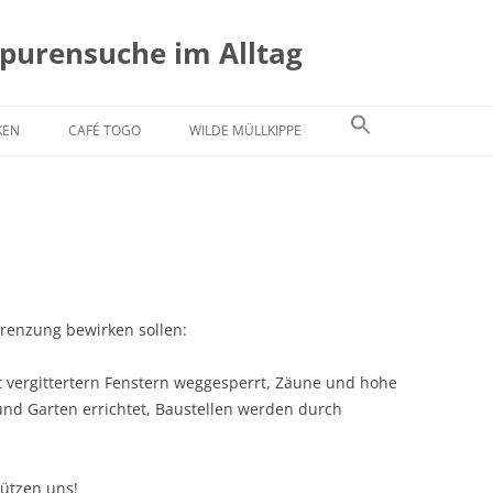
Spurensuche im Alltag
KEN
CAFÉ TOGO
WILDE MÜLLKIPPE
grenzung bewirken sollen:
t vergittertern Fenstern weggesperrt, Zäune und hohe
nd Garten errichtet, Baustellen werden durch
hützen uns!