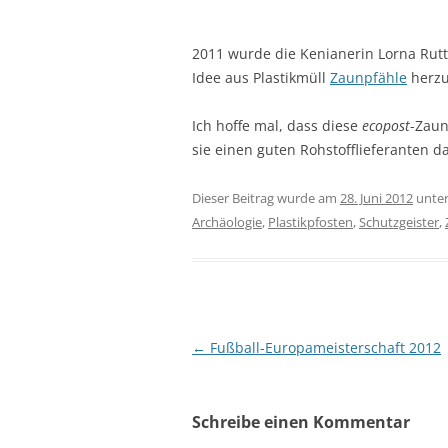
2011 wurde die Kenianerin Lorna Rut
Idee aus Plastikmüll
Zaunpfähle
herzu
Ich hoffe mal, dass diese
ecopost
-Zaun
sie einen guten Rohstofflieferanten da
Dieser Beitrag wurde am
28. Juni 2012
unte
Archäologie
,
Plastikpfosten
,
Schutzgeister
,
Beitragsnavigation
←
Fußball-Europameisterschaft 2012
Schreibe einen Kommentar