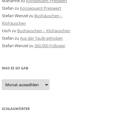
Marianne
zu
Konsequent Preiswert
Stefan
zu
Konsequent Preiswert
Stefan Wenzel
zu
Bushäuschen –
Klohäuschen
Usch
zu
Bushäuschen – Klohäuschen
Stefan
zu
Aus der Taufe gehoben
Stefan Wenzel
zu
300.000 Follower
WAS ES SO GAB
Was
es
so
gab
SCHLAGWÖRTER