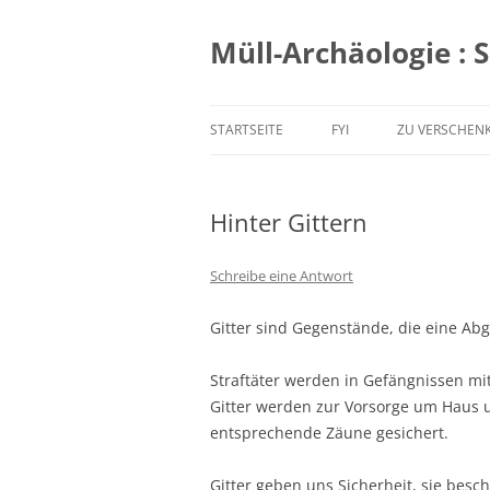
Zum
Inhalt
springen
Müll-Archäologie : 
STARTSEITE
FYI
ZU VERSCHEN
Hinter Gittern
Schreibe eine Antwort
Gitter sind Gegenstände, die eine Ab
Straftäter werden in Gefängnissen mi
Gitter werden zur Vorsorge um Haus u
entsprechende Zäune gesichert.
Gitter geben uns Sicherheit, sie besc