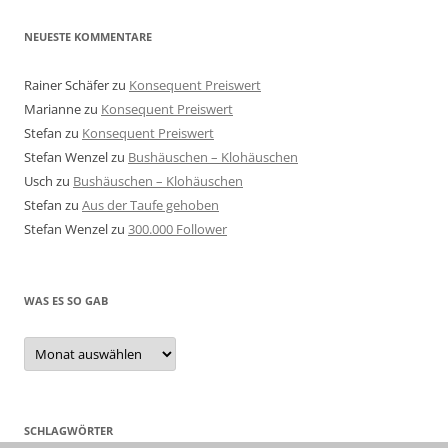
NEUESTE KOMMENTARE
Rainer Schäfer
zu
Konsequent Preiswert
Marianne
zu
Konsequent Preiswert
Stefan
zu
Konsequent Preiswert
Stefan Wenzel
zu
Bushäuschen – Klohäuschen
Usch
zu
Bushäuschen – Klohäuschen
Stefan
zu
Aus der Taufe gehoben
Stefan Wenzel
zu
300.000 Follower
WAS ES SO GAB
Was
es
so
gab
SCHLAGWÖRTER