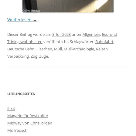
Weiterlesen
→
Dieser Beitrag wurde am
3. Juli 2023
unter
Allgemein
,
Ess- und
Trinkgewohnheiten
veröffentlicht. Schlagwörter:
Bahnfahrt
,
Deutsche Bahn
,
Flaschen
,
Müll
,
Müll-Archäologie
,
Reisen
,
Verpackung
,
Zug
,
Züge
.
LIEBLINGSSEITEN
ifixit
Magazin für Restkultur
Midway von Chris Jordan
Müllrausch