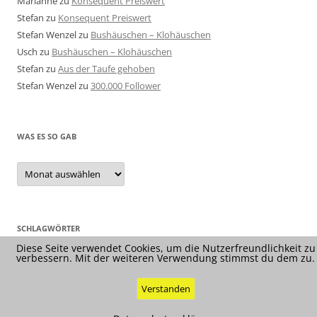
Marianne
zu
Konsequent Preiswert
Stefan
zu
Konsequent Preiswert
Stefan Wenzel
zu
Bushäuschen – Klohäuschen
Usch
zu
Bushäuschen – Klohäuschen
Stefan
zu
Aus der Taufe gehoben
Stefan Wenzel
zu
300.000 Follower
WAS ES SO GAB
Was
es
so
gab
SCHLAGWÖRTER
Diese Seite verwendet Cookies, um die Nutzerfreundlichkeit zu
verbessern. Mit der weiteren Verwendung stimmst du dem zu.
Verstanden