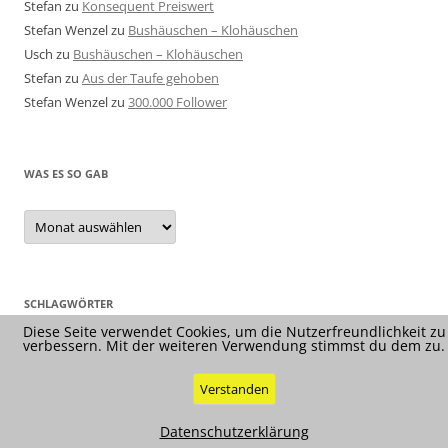
Stefan
zu
Konsequent Preiswert
Stefan Wenzel
zu
Bushäuschen – Klohäuschen
Usch
zu
Bushäuschen – Klohäuschen
Stefan
zu
Aus der Taufe gehoben
Stefan Wenzel
zu
300.000 Follower
WAS ES SO GAB
Was
es
so
gab
SCHLAGWÖRTER
Diese Seite verwendet Cookies, um die Nutzerfreundlichkeit zu
verbessern. Mit der weiteren Verwendung stimmst du dem zu.
Verstanden
Datenschutzerklärung