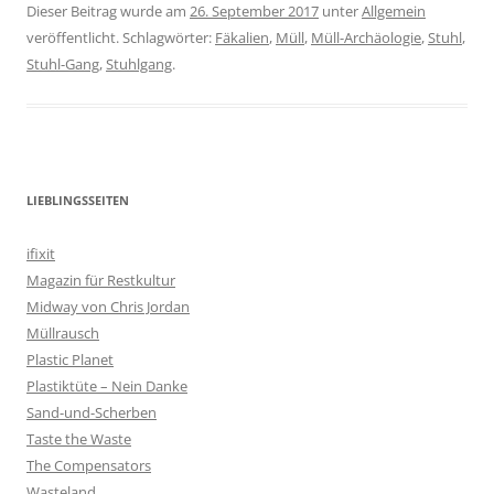
Dieser Beitrag wurde am
26. September 2017
unter
Allgemein
veröffentlicht. Schlagwörter:
Fäkalien
,
Müll
,
Müll-Archäologie
,
Stuhl
,
Stuhl-Gang
,
Stuhlgang
.
LIEBLINGSSEITEN
ifixit
Magazin für Restkultur
Midway von Chris Jordan
Müllrausch
Plastic Planet
Plastiktüte – Nein Danke
Sand-und-Scherben
Taste the Waste
The Compensators
Wasteland