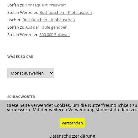
Stefan
zu
Konsequent Preiswert
Stefan Wenzel
zu
Bushäuschen – Klohäuschen
Usch
zu
Bushäuschen – Klohäuschen
Stefan
zu
Aus der Taufe gehoben
Stefan Wenzel
zu
300.000 Follower
WAS ES SO GAB
Was
es
so
gab
SCHLAGWÖRTER
Diese Seite verwendet Cookies, um die Nutzerfreundlichkeit zu
verbessern. Mit der weiteren Verwendung stimmst du dem zu.
Verstanden
Datenschutzerklärung