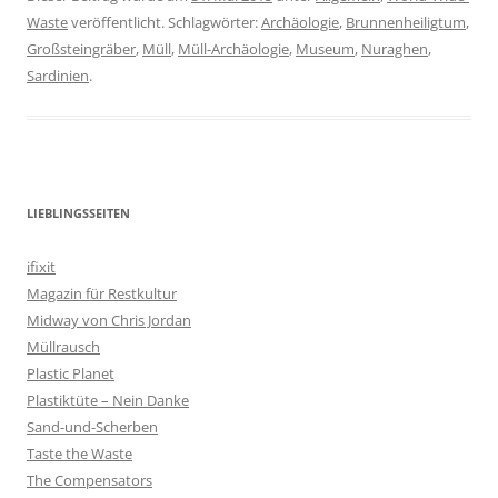
Waste
veröffentlicht. Schlagwörter:
Archäologie
,
Brunnenheiligtum
,
Großsteingräber
,
Müll
,
Müll-Archäologie
,
Museum
,
Nuraghen
,
Sardinien
.
LIEBLINGSSEITEN
ifixit
Magazin für Restkultur
Midway von Chris Jordan
Müllrausch
Plastic Planet
Plastiktüte – Nein Danke
Sand-und-Scherben
Taste the Waste
The Compensators