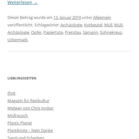
Weiterlesen
→
Dieser Beitrag wurde am
13. Januar 2019
unter
Allgemein
veröffentlicht. Schlagwörter:
Archäologie
,
Kotbeutel
,
Müll
,
Müll-
Archäologie
,
Opfer
,
Papiertüte
,
Prenzlau
,
Sämann
,
Sühnekreuz
,
Uckermark
.
LIEBLINGSSEITEN
ifixit
Magazin für Restkultur
Midway von Chris Jordan
Müllrausch
Plastic Planet
Plastiktüte – Nein Danke
Sand-und-Scherben