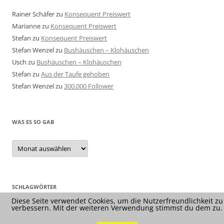
Rainer Schäfer
zu
Konsequent Preiswert
Marianne
zu
Konsequent Preiswert
Stefan
zu
Konsequent Preiswert
Stefan Wenzel
zu
Bushäuschen – Klohäuschen
Usch
zu
Bushäuschen – Klohäuschen
Stefan
zu
Aus der Taufe gehoben
Stefan Wenzel
zu
300.000 Follower
WAS ES SO GAB
Was
es
so
gab
SCHLAGWÖRTER
Diese Seite verwendet Cookies, um die Nutzerfreundlichkeit zu
verbessern. Mit der weiteren Verwendung stimmst du dem zu.