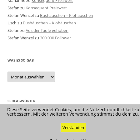
Marianne
zu
Konsequent Preiswert
Stefan
zu
Konsequent Preiswert
Stefan Wenzel
zu
Bushäuschen – Klohäuschen
Usch
zu
Bushäuschen – Klohäuschen
Stefan
zu
Aus der Taufe gehoben
Stefan Wenzel
zu
300.000 Follower
WAS ES SO GAB
Was
es
so
gab
SCHLAGWÖRTER
Diese Seite verwendet Cookies, um die Nutzerfreundlichkeit zu
verbessern. Mit der weiteren Verwendung stimmst du dem zu.
Verstanden