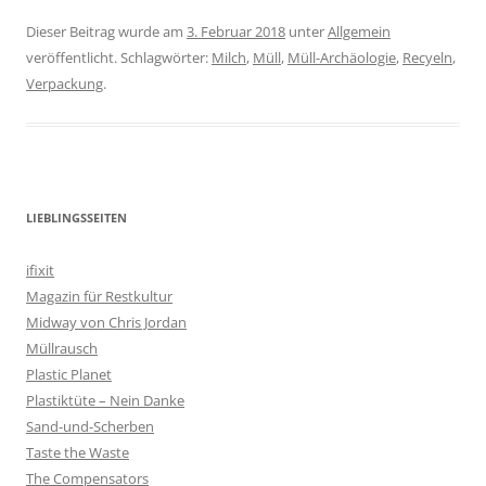
Dieser Beitrag wurde am
3. Februar 2018
unter
Allgemein
veröffentlicht. Schlagwörter:
Milch
,
Müll
,
Müll-Archäologie
,
Recyeln
,
Verpackung
.
LIEBLINGSSEITEN
ifixit
Magazin für Restkultur
Midway von Chris Jordan
Müllrausch
Plastic Planet
Plastiktüte – Nein Danke
Sand-und-Scherben
Taste the Waste
The Compensators