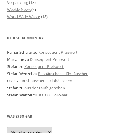
Verpackung
(18)
Weekly News
(4)
World-Wide-Waste
(18)
NEUESTE KOMMENTARE
Rainer Schäfer
zu
Konsequent Preiswert
Marianne
zu
Konsequent Preiswert
Stefan
zu
Konsequent Preiswert
Stefan Wenzel
zu
Bushäuschen – Klohäuschen
Usch
zu
Bushäuschen – Klohäuschen
Stefan
zu
Aus der Taufe gehoben
Stefan Wenzel
zu
300.000 Follower
WAS ES SO GAB
Was
es