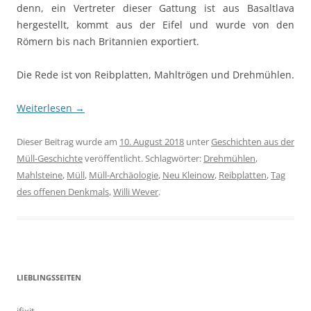
denn, ein Vertreter dieser Gattung ist aus Basaltlava
hergestellt, kommt aus der Eifel und wurde von den
Römern bis nach Britannien exportiert.
Die Rede ist von Reibplatten, Mahltrögen und Drehmühlen.
Weiterlesen
→
Dieser Beitrag wurde am
10. August 2018
unter
Geschichten aus der
Müll-Geschichte
veröffentlicht. Schlagwörter:
Drehmühlen
,
Mahlsteine
,
Müll
,
Müll-Archäologie
,
Neu Kleinow
,
Reibplatten
,
Tag
des offenen Denkmals
,
Willi Wever
.
LIEBLINGSSEITEN