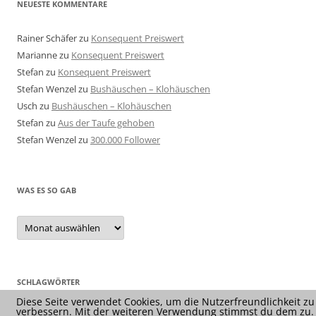
NEUESTE KOMMENTARE
Rainer Schäfer
zu
Konsequent Preiswert
Marianne
zu
Konsequent Preiswert
Stefan
zu
Konsequent Preiswert
Stefan Wenzel
zu
Bushäuschen – Klohäuschen
Usch
zu
Bushäuschen – Klohäuschen
Stefan
zu
Aus der Taufe gehoben
Stefan Wenzel
zu
300.000 Follower
WAS ES SO GAB
Was
es
so
gab
SCHLAGWÖRTER
Diese Seite verwendet Cookies, um die Nutzerfreundlichkeit zu
verbessern. Mit der weiteren Verwendung stimmst du dem zu.