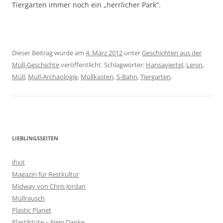
Tiergarten immer noch ein „herrlicher Park“.
Dieser Beitrag wurde am
4. März 2012
unter
Geschichten aus der
Müll-Geschichte
veröffentlicht. Schlagwörter:
Hansaviertel
,
Lenin
,
Müll
,
Müll-Archäologie
,
Müllkasten
,
S-Bahn
,
Tiergarten
.
LIEBLINGSSEITEN
ifixit
Magazin für Restkultur
Midway von Chris Jordan
Müllrausch
Plastic Planet
Plastiktüte – Nein Danke