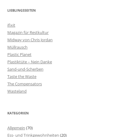
LIEBLINGSSEITEN
ifixit
Magazin für Restkultur
Midway von Chris Jordan
Müllrausch
Plastic Planet
Plastiktüte – Nein Danke
Sand-und-Scherben
Taste the Waste
The Compensators
Wasteland
KATEGORIEN
Allgemein
(70)
Ess- und Trinkgewohnheiten
(20)