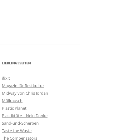
LIEBLINGSSEITEN
ifixit
Magazin für Restkultur
Midway von Chris Jordan
Müllrausch
Plastic Planet
Plastiktüte – Nein Danke
Sand-und-Scherben
Taste the Waste
The Compensators