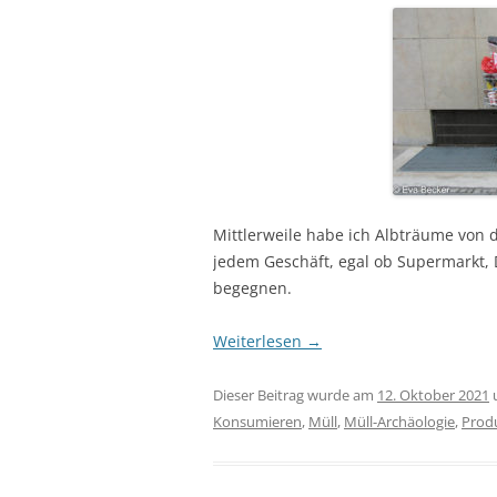
Mittlerweile habe ich Albträume von 
jedem Geschäft, egal ob Supermarkt, 
begegnen.
Weiterlesen
→
Dieser Beitrag wurde am
12. Oktober 2021
Konsumieren
,
Müll
,
Müll-Archäologie
,
Prod