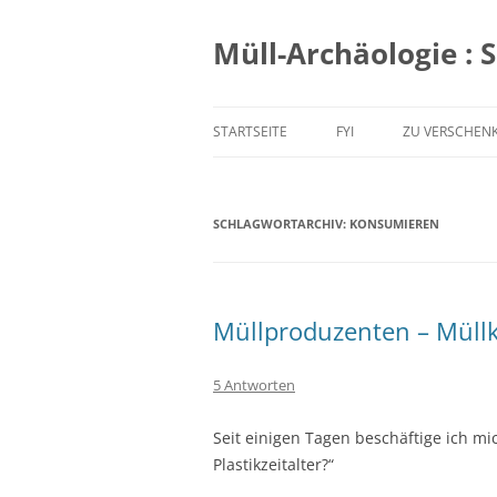
Zum
Inhalt
springen
Müll-Archäologie : 
STARTSEITE
FYI
ZU VERSCHEN
SCHLAGWORTARCHIV:
KONSUMIEREN
Müllproduzenten – Mül
5 Antworten
Seit einigen Tagen beschäftige ich mi
Plastikzeitalter?“