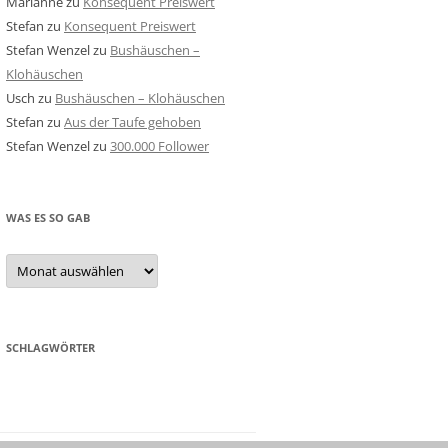
Marianne
zu
Konsequent Preiswert
Stefan
zu
Konsequent Preiswert
Stefan Wenzel
zu
Bushäuschen –
Klohäuschen
Usch
zu
Bushäuschen – Klohäuschen
Stefan
zu
Aus der Taufe gehoben
Stefan Wenzel
zu
300.000 Follower
WAS ES SO GAB
Was
es
so
gab
SCHLAGWÖRTER