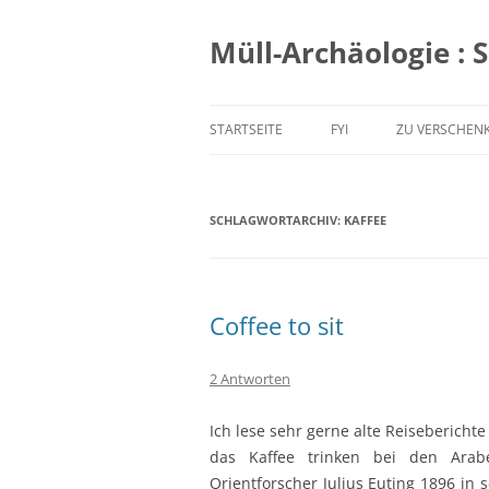
Zum
Inhalt
springen
Müll-Archäologie : 
STARTSEITE
FYI
ZU VERSCHEN
SCHLAGWORTARCHIV:
KAFFEE
Coffee to sit
2 Antworten
Ich lese sehr gerne alte Reisebericht
das Kaffee trinken bei den Arab
Orientforscher Julius Euting 1896 in 