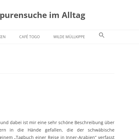
Spurensuche im Alltag
KEN
CAFÉ TOGO
WILDE MÜLLKIPPE
e und dabei ist mir eine sehr schöne Beschreibung über
ern in die Hände gefallen, die der schwäbische
seinem „Tagbuch einer Reise in Inner-Arabien“ verfasst