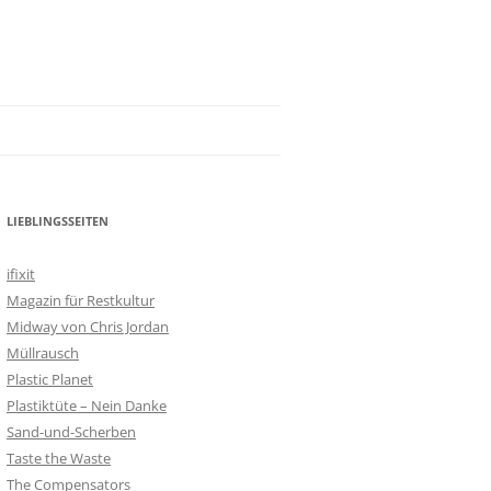
LIEBLINGSSEITEN
ifixit
Magazin für Restkultur
Midway von Chris Jordan
Müllrausch
Plastic Planet
Plastiktüte – Nein Danke
Sand-und-Scherben
Taste the Waste
The Compensators