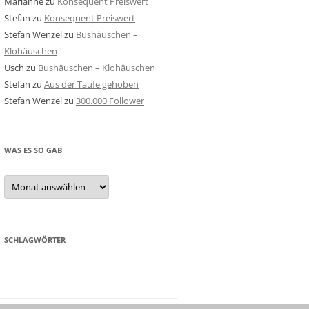
Marianne
zu
Konsequent Preiswert
Stefan
zu
Konsequent Preiswert
Stefan Wenzel
zu
Bushäuschen –
Klohäuschen
Usch
zu
Bushäuschen – Klohäuschen
Stefan
zu
Aus der Taufe gehoben
Stefan Wenzel
zu
300.000 Follower
WAS ES SO GAB
Was
es
so
gab
SCHLAGWÖRTER