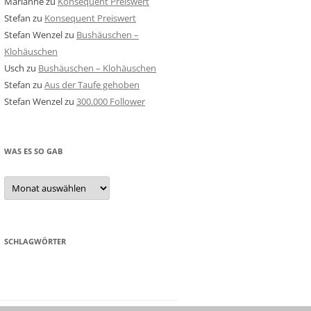
Marianne
zu
Konsequent Preiswert
Stefan
zu
Konsequent Preiswert
Stefan Wenzel
zu
Bushäuschen –
Klohäuschen
Usch
zu
Bushäuschen – Klohäuschen
Stefan
zu
Aus der Taufe gehoben
Stefan Wenzel
zu
300.000 Follower
WAS ES SO GAB
Was
es
so
gab
SCHLAGWÖRTER