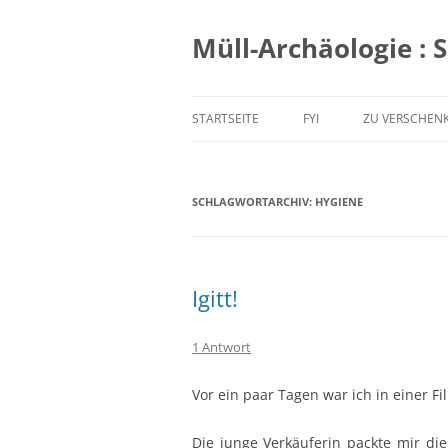
Zum
Inhalt
springen
Müll-Archäologie : 
STARTSEITE
FYI
ZU VERSCHEN
SCHLAGWORTARCHIV:
HYGIENE
Igitt!
1 Antwort
Vor ein paar Tagen war ich in einer Fi
Die junge Verkäuferin packte mir die