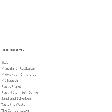
LIEBLINGSSEITEN
ifixit
Magazin für Restkultur
Midway von Chris Jordan
Müllrausch
Plastic Planet
Plastiktüte – Nein Danke
Sand-und-Scherben
Taste the Waste
The Compensators