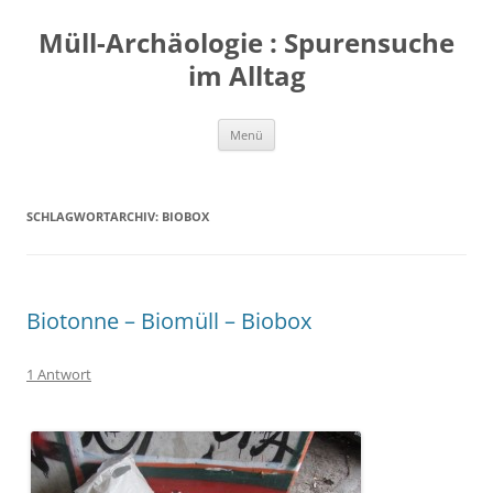
Zum
Inhalt
Müll-Archäologie : Spurensuche
springen
im Alltag
Menü
SCHLAGWORTARCHIV:
BIOBOX
Biotonne – Biomüll – Biobox
1 Antwort