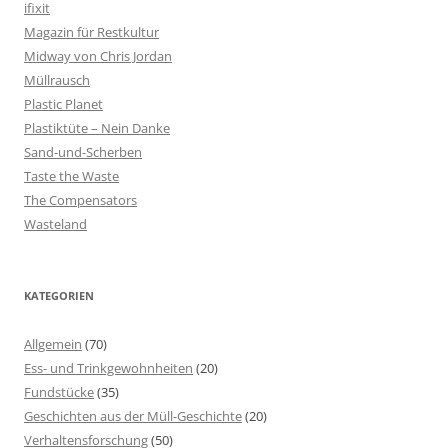
ifixit
Magazin für Restkultur
Midway von Chris Jordan
Müllrausch
Plastic Planet
Plastiktüte – Nein Danke
Sand-und-Scherben
Taste the Waste
The Compensators
Wasteland
KATEGORIEN
Allgemein
(70)
Ess- und Trinkgewohnheiten
(20)
Fundstücke
(35)
Geschichten aus der Müll-Geschichte
(20)
Verhaltensforschung
(50)