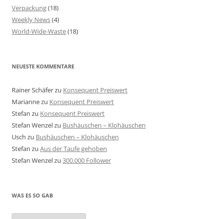
Verpackung
(18)
Weekly News
(4)
World-Wide-Waste
(18)
NEUESTE KOMMENTARE
Rainer Schäfer
zu
Konsequent Preiswert
Marianne
zu
Konsequent Preiswert
Stefan
zu
Konsequent Preiswert
Stefan Wenzel
zu
Bushäuschen – Klohäuschen
Usch
zu
Bushäuschen – Klohäuschen
Stefan
zu
Aus der Taufe gehoben
Stefan Wenzel
zu
300.000 Follower
WAS ES SO GAB
Was