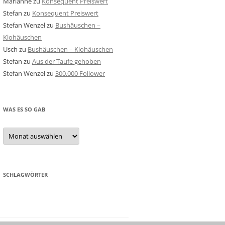
Marianne
zu
Konsequent Preiswert
Stefan
zu
Konsequent Preiswert
Stefan Wenzel
zu
Bushäuschen –
Klohäuschen
Usch
zu
Bushäuschen – Klohäuschen
Stefan
zu
Aus der Taufe gehoben
Stefan Wenzel
zu
300.000 Follower
WAS ES SO GAB
Was
es
so
gab
SCHLAGWÖRTER