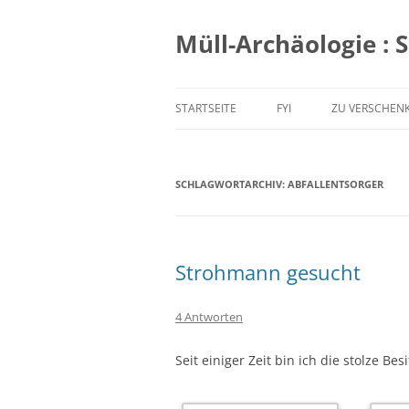
Zum
Inhalt
springen
Müll-Archäologie : 
STARTSEITE
FYI
ZU VERSCHEN
SCHLAGWORTARCHIV:
ABFALLENTSORGER
Strohmann gesucht
4 Antworten
Seit einiger Zeit bin ich die stolze B