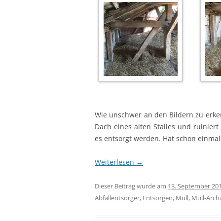
Wie unschwer an den Bildern zu erken
Dach eines alten Stalles und ruinier
es entsorgt werden. Hat schon einmal
Weiterlesen
→
Dieser Beitrag wurde am
13. September 20
Abfallentsorger
,
Entsorgen
,
Müll
,
Müll-Arch