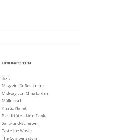
LIEBLINGSSEITEN
ifixit
Magazin für Restkultur
Midway von Chris Jordan
Müllrausch
Plastic Planet
Plastiktüte – Nein Danke
Sand-und-Scherben
Taste the Waste
The Compensators