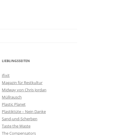
LIEBLINGSSEITEN
ifixit
Magazin für Restkultur
Midway von Chris Jordan
Müllrausch
Plastic Planet
Plastiktüte – Nein Danke
Sand-und-Scherben
Taste the Waste
The Compensators