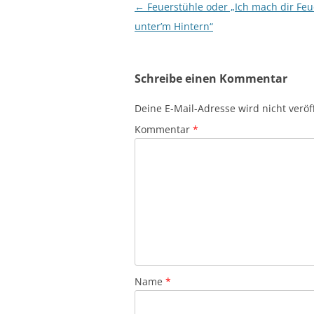
Beitragsnavigation
←
Feuerstühle oder „Ich mach dir Feu
unter’m Hintern“
Schreibe einen Kommentar
Deine E-Mail-Adresse wird nicht veröff
Kommentar
*
Name
*