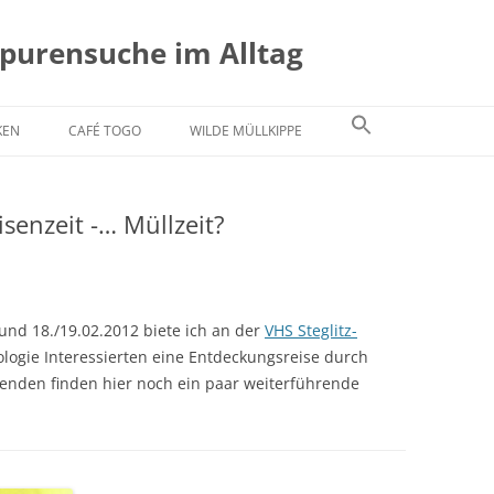
Spurensuche im Alltag
KEN
CAFÉ TOGO
WILDE MÜLLKIPPE
isenzeit -… Müllzeit?
nd 18./19.02.2012 biete ich an der
VHS Steglitz-
ologie Interessierten eine Entdeckungsreise durch
senden finden hier noch ein paar weiterführende