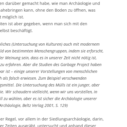
en darüber gemacht habe, wie man Archäologie und
ahebringen kann, ohne den Boden zu öffnen, was
 möglich ist.
eiten ist aber gegeben, wenn man sich mit den
lbst beschäftigt.
hnliches (Untersuchung von Kulturen) auch mit modernem
 Bild von bestimmten Menschengruppen, indem sie erforscht,
r Meinung sein, dass es in unserer Zeit nicht nötig ist,
zu erfahren. Aber die Studien des Garbage Project haben
tbar ist – einige unserer Vorstellungen von menschlichen
h als falsch erwiesen. Zum Beispiel verschwenden
ittel. Die Untersuchung des Mülls ist ein junger, aber
. Wir schaudern vielleicht, wenn wir uns vorstellen, in
l zu wühlen, aber es ist sicher die Archäologie unserer
rchäologie, Beltz Verlag 2001, S. 129)
er Regel, vor allem in der Siedlungsarchäologie, darin,
er Zeiten ausgräbt, untersucht und anhand dieser