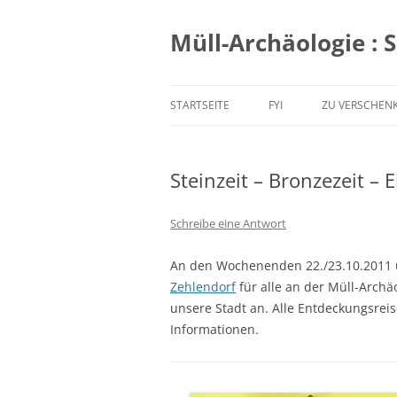
Zum
Inhalt
springen
Müll-Archäologie : 
STARTSEITE
FYI
ZU VERSCHEN
Steinzeit – Bronzezeit – E
Schreibe eine Antwort
An den Wochenenden 22./23.10.2011 u
Zehlendorf
für alle an der Müll-Archä
unsere Stadt an. Alle Entdeckungsrei
Informationen.