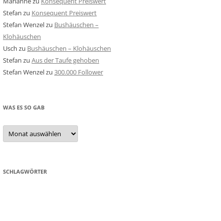
Marianne
zu
Konsequent Preiswert
Stefan
zu
Konsequent Preiswert
Stefan Wenzel
zu
Bushäuschen –
Klohäuschen
Usch
zu
Bushäuschen – Klohäuschen
Stefan
zu
Aus der Taufe gehoben
Stefan Wenzel
zu
300.000 Follower
WAS ES SO GAB
Was
es
so
gab
SCHLAGWÖRTER