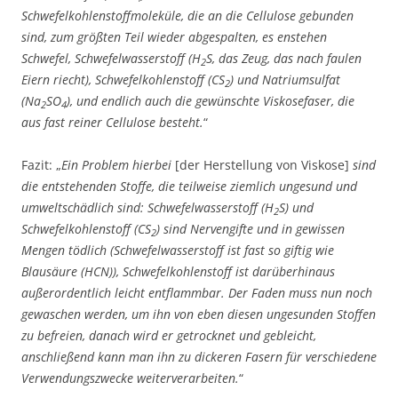
Schwefelkohlenstoffmoleküle, die an die Cellulose gebunden
sind, zum größten Teil wieder abgespalten, es enstehen
Schwefel, Schwefelwasserstoff (H
S, das Zeug, das nach faulen
2
Eiern riecht), Schwefelkohlenstoff (CS
) und Natriumsulfat
2
(Na
SO
), und endlich auch die gewünschte Viskosefaser, die
2
4
aus fast reiner Cellulose besteht.
“
Fazit: „
Ein Problem hierbei
[der Herstellung von Viskose]
sind
die entstehenden Stoffe, die teilweise ziemlich ungesund und
umweltschädlich sind: Schwefelwasserstoff (H
S) und
2
Schwefelkohlenstoff (CS
) sind Nervengifte und in gewissen
2
Mengen tödlich (Schwefelwasserstoff ist fast so giftig wie
Blausäure (HCN)), Schwefelkohlenstoff ist darüberhinaus
außerordentlich leicht entflammbar. Der Faden muss nun noch
gewaschen werden, um ihn von eben diesen ungesunden Stoffen
zu befreien, danach wird er getrocknet und gebleicht,
anschließend kann man ihn zu dickeren Fasern für verschiedene
Verwendungszwecke weiterverarbeiten.
“