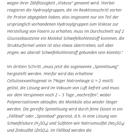
wegen ihrer Zähflüssigkeit „Viskose“ genannt wird. Hierbei
reagieren die Hydroxylgruppen, die im Reaktionsschritt vorher
ihr Proton abgegeben haben, also insgesamt nur ein Teil der
ursprünglich vorhandenen Hydroxylgruppen (um Viskose zur
Herstellung von Fasern zu erhalten, muss im Durchschnitt auf 2
Glucosebausteine ein Molekül Schwefelkohlenstoff kommen, die
Strukturformel unten ist also etwas übertrieben, soll aber
zeigen, wo überall Schwefelkohlenstoff gebunden sein könnte)
.“
Im dritten Schritt „
muss jetzt die sogenannte „Spinnlösung“
hergestellt werden. Hierfür wird das erhaltene
Cellulosexanthogenat in 7%iger Natronlauge (c ≈ 2 mol/l)
gelöst, die Lösung wird im Vakuum von Luft befreit und muss
vor dem Verspinnen noch 2 – 3 Tage „nachreifen“, wobei
Polymerisationen ablaufen, die Moleküle also wieder länger
werden. Die gereifte Spinnlösung wird durch feine Düsen in ein
„Fällbad“ oder „Spinnbad“ gepresst, d.h. in eine Lösung von
Schwefelsäure (H
SO
) und Sulfaten wie Natriumsulfat (Na
SO
)
2
4
2
4
und Zinksulfat (ZnSO
). Im Fällbad werden die
4