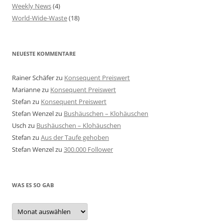
Weekly News
(4)
World-Wide-Waste
(18)
NEUESTE KOMMENTARE
Rainer Schäfer
zu
Konsequent Preiswert
Marianne
zu
Konsequent Preiswert
Stefan
zu
Konsequent Preiswert
Stefan Wenzel
zu
Bushäuschen – Klohäuschen
Usch
zu
Bushäuschen – Klohäuschen
Stefan
zu
Aus der Taufe gehoben
Stefan Wenzel
zu
300.000 Follower
WAS ES SO GAB
Was
es
so