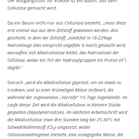
Der Ausgangsstoff für Viskose ist ein Baum, aus dem
Cellulose gemacht wird.
Da ein Baum nicht nur aus Cellulose besteht, „
muss diese
erst einmal aus aus dem Zellstoff gewonnen werden, dies
geschieht, in dem der Zellstoff „zunächst in 18-22%ige
Natronlauge (das entspricht ungefähr 6 mol/l) getaucht wird,
woraufhin sich Alkalicellulose bildet, das Natriumsalz der
+
Cellulose, wobei ein Teil der Hydroxylgruppen ein Proton (H
)
abgibt
.“
Danach „
wird die Alkalicellulose gepresst, um sie etwas zu
trocknen, und zu einer krümeligen Masse zerfasert, die
während der sogenannten „Vorreife“ 1½ Tage liegenbleibt. Im
Laufe dieser Zeit wird die Alkalicellulose in kleinere Stücke
gespalten (Depolymerisation). Im nächsten Arbeitsschritt wird
die Alkalicellulose etwa drei Stunden lang bei 25-30°C mit
Schwefelkohlenstoff (CS
) umgesetzt, wobei
2
Cellulosexanthogenat entsteht, eine orangegelbe Masse, die