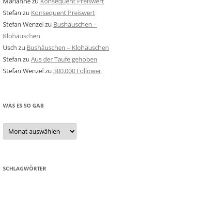
Marianne
zu
Konsequent Preiswert
Stefan
zu
Konsequent Preiswert
Stefan Wenzel
zu
Bushäuschen –
Klohäuschen
Usch
zu
Bushäuschen – Klohäuschen
Stefan
zu
Aus der Taufe gehoben
Stefan Wenzel
zu
300.000 Follower
WAS ES SO GAB
Was
es
so
gab
SCHLAGWÖRTER