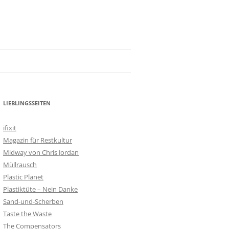
LIEBLINGSSEITEN
ifixit
Magazin für Restkultur
Midway von Chris Jordan
Müllrausch
Plastic Planet
Plastiktüte – Nein Danke
Sand-und-Scherben
Taste the Waste
The Compensators