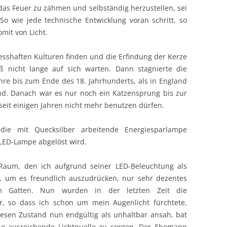
as Feuer zu zähmen und selbständig herzustellen, sei
o wie jede technische Entwicklung voran schritt, so
mit von Licht.
esshaften Kulturen finden und die Erfindung der Kerze
ß nicht lange auf sich warten. Dann stagnierte die
hre bis zum Ende des 18. Jahrhunderts, als in England
nd. Danach war es nur noch ein Katzensprung bis zur
seit einigen Jahren nicht mehr benutzen dürfen.
die mit Quecksilber arbeitende Energiesparlampe
 LED-Lampe abgelöst wird.
Raum, den ich aufgrund seiner LED-Beleuchtung als
s, um es freundlich auszudrücken, nur sehr dezentes
m Gatten. Nun wurden in der letzten Zeit die
er, so dass ich schon um mein Augenlicht fürchtete,
esen Zustand nun endgültig als unhaltbar ansah, bat
ine ausreichende Lichtquelle zu sorgen. Der Ehemann