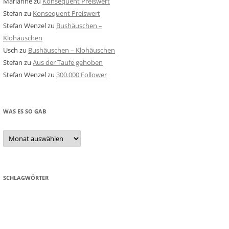
Marianne
zu
Konsequent Preiswert
Stefan
zu
Konsequent Preiswert
Stefan Wenzel
zu
Bushäuschen –
Klohäuschen
Usch
zu
Bushäuschen – Klohäuschen
Stefan
zu
Aus der Taufe gehoben
Stefan Wenzel
zu
300.000 Follower
WAS ES SO GAB
Was
es
so
gab
SCHLAGWÖRTER