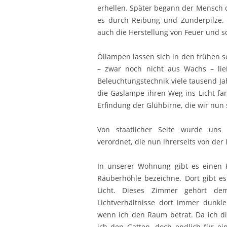
erhellen. Später begann der Mensch d
es durch Reibung und Zunderpilze. S
auch die Herstellung von Feuer und so
Öllampen lassen sich in den frühen s
– zwar noch nicht aus Wachs – lie
Beleuchtungstechnik viele tausend Ja
die Gaslampe ihren Weg ins Licht fa
Erfindung der Glühbirne, die wir nun 
Von staatlicher Seite wurde uns 
verordnet, die nun ihrerseits von der
In unserer Wohnung gibt es einen 
Räuberhöhle bezeichne. Dort gibt e
Licht. Dieses Zimmer gehört de
Lichtverhältnisse dort immer dunkl
wenn ich den Raum betrat. Da ich di
ich den Gatten, doch endlich für e