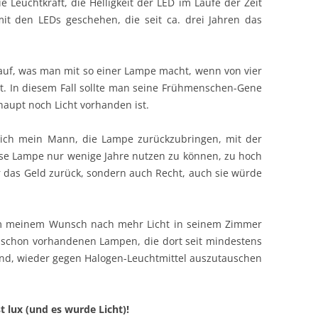
e Leuchtkraft, die Helligkeit der LED im Laufe der Zeit
t den LEDs geschehen, die seit ca. drei Jahren das
auf, was man mit so einer Lampe macht, wenn von vier
llt. In diesem Fall sollte man seine Frühmenschen-Gene
haupt noch Licht vorhanden ist.
sich mein Mann, die Lampe zurückzubringen, mit der
ese Lampe nur wenige Jahre nutzen zu können, zu hoch
ur das Geld zurück, sondern auch Recht, auch sie würde
 um meinem Wunsch nach mehr Licht in seinem Zimmer
 schon vorhandenen Lampen, die dort seit mindestens
ind, wieder gegen Halogen-Leuchtmittel auszutauschen
st lux (und es wurde Licht)!