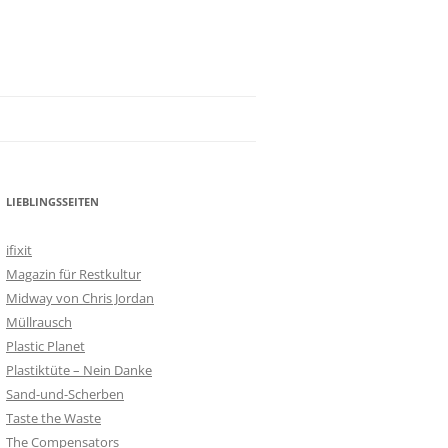
LIEBLINGSSEITEN
ifixit
Magazin für Restkultur
Midway von Chris Jordan
Müllrausch
Plastic Planet
Plastiktüte – Nein Danke
Sand-und-Scherben
Taste the Waste
The Compensators