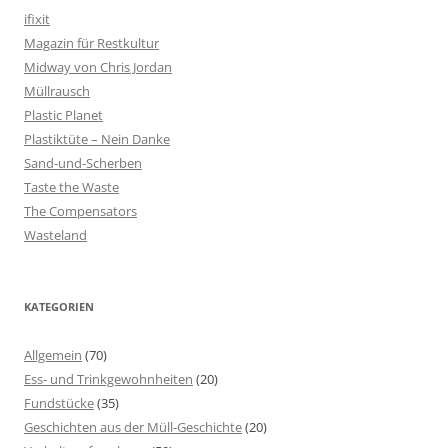
ifixit
Magazin für Restkultur
Midway von Chris Jordan
Müllrausch
Plastic Planet
Plastiktüte – Nein Danke
Sand-und-Scherben
Taste the Waste
The Compensators
Wasteland
KATEGORIEN
Allgemein
(70)
Ess- und Trinkgewohnheiten
(20)
Fundstücke
(35)
Geschichten aus der Müll-Geschichte
(20)