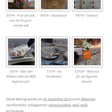
07/14 – Früh übt sich,
08/14 – Dosenfutter
09/14 – Solitaire
was ein To-go-er
werden will
10/14 – Über den
11/14 – Im
12/154 – Nicht nur
Wolken sollte der Müll
Sandkasten
für die Zigarette
begrenzt sein
danach
Dieser Beitrag wurde am
29. Dezember 2014
unter
Allgemein
veröffentlicht. Schlagwörter:
Jahresrückblick
,
Müll
,
Müll-
Archäologie
.