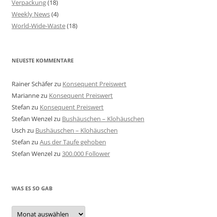
Verpackung
(18)
Weekly News
(4)
World-Wide-Waste
(18)
NEUESTE KOMMENTARE
Rainer Schäfer
zu
Konsequent Preiswert
Marianne
zu
Konsequent Preiswert
Stefan
zu
Konsequent Preiswert
Stefan Wenzel
zu
Bushäuschen – Klohäuschen
Usch
zu
Bushäuschen – Klohäuschen
Stefan
zu
Aus der Taufe gehoben
Stefan Wenzel
zu
300.000 Follower
WAS ES SO GAB
Was
es