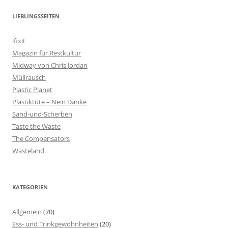
LIEBLINGSSEITEN
ifixit
Magazin für Restkultur
Midway von Chris Jordan
Müllrausch
Plastic Planet
Plastiktüte – Nein Danke
Sand-und-Scherben
Taste the Waste
The Compensators
Wasteland
KATEGORIEN
Allgemein
(70)
Ess- und Trinkgewohnheiten
(20)