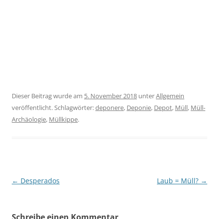
Dieser Beitrag wurde am
5. November 2018
unter
Allgemein
veröffentlicht. Schlagwörter:
deponere
,
Deponie
,
Depot
,
Müll
,
Müll-
Archäologie
,
Müllkippe
.
Beitragsnavigation
←
Desperados
Laub = Müll?
→
Schreibe einen Kommentar