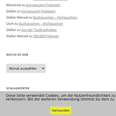
Marianne
zu
Konsequent Preiswert
Stefan
zu
Konsequent Preiswert
Stefan Wenzel
zu
Bushäuschen – Klohäuschen
Usch
zu
Bushäuschen – Klohäuschen
Stefan
zu
Aus der Taufe gehoben
Stefan Wenzel
zu
300.000 Follower
WAS ES SO GAB
Was
es
so
gab
SCHLAGWÖRTER
Diese Seite verwendet Cookies, um die Nutzerfreundlichkeit zu
verbessern. Mit der weiteren Verwendung stimmst du dem zu.
Verstanden