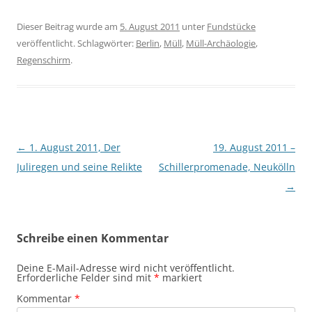
Dieser Beitrag wurde am
5. August 2011
unter
Fundstücke
veröffentlicht. Schlagwörter:
Berlin
,
Müll
,
Müll-Archäologie
,
Regenschirm
.
Beitragsnavigation
←
1. August 2011, Der
19. August 2011 –
Juliregen und seine Relikte
Schillerpromenade, Neukölln
→
Schreibe einen Kommentar
Deine E-Mail-Adresse wird nicht veröffentlicht.
Erforderliche Felder sind mit
*
markiert
Kommentar
*